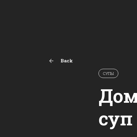
Back
СУПЫ
Дом
суп