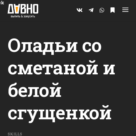
Skip
ck
to
content
Оладьи со
сметаной и
белой
сгущенкой
SKILLS