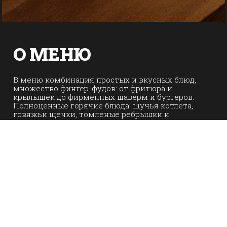
О МЕНЮ
В меню комбинация простых и вкусных блюд,
множество фингер-фудов: от фритюра и
крылышек до фирменных шаверм и бургеров.
Полноценные горячие блюда: щучья котлета,
говяжьи щечки, томленые ребрышки и
оригинальный десерт.
Карта пивных специалитетов дополнит блюда
и удивит широтой. Предпочитающим крепкие
напитки, стоит обратить внимание на
коллекцию дистиллятов, которые согреют тело
и душу, а любителям коктейлей необходимо
попробовать: «GalyGIN», «Провокация» и
«Император-Лопух».