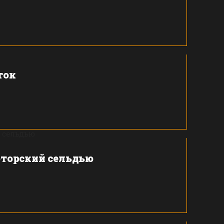
ток
юторский сельдью