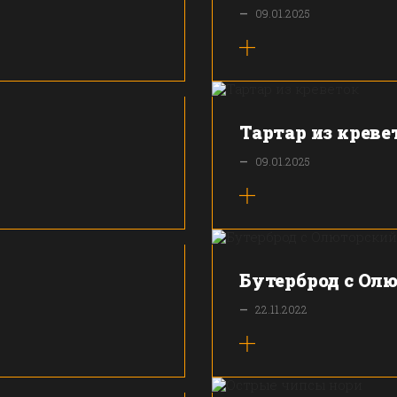
—
09.01.2025
Тартар из креве
—
09.01.2025
Бутерброд с Ол
—
22.11.2022