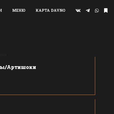
И
МЕНЮ
КАРТА DAVNO
ны/Артишоки
а