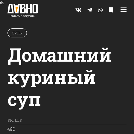
Skip
ck
to
content
СУПЫ
Домашний
куриный
суп
SKILLS
490