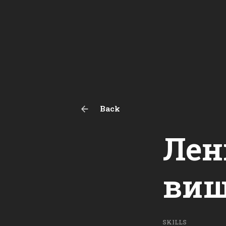
Back
Лен
виш
SKILLS