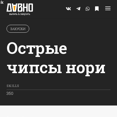
Skip
ck
to
content
ЗАКУСКИ
Острые
чипсы нори
SKILLS
350