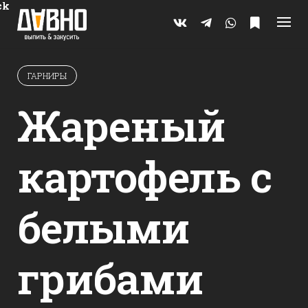
Skip
ck
to
content
ГАРНИРЫ
Жареный
картофель с
белыми
грибами