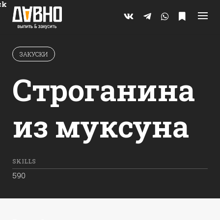
Skip
ck
to
content
ЗАКУСКИ
Строганина
из муксуна
SKILLS
590