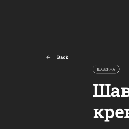
Back
ШАВЕРМА
Шав
кре