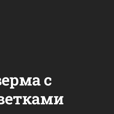
ерма с
ветками